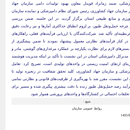
شکی، صمد زمانزاد قویدل معاون بهبود تولیدات دامی سازمان جهاد
 سازمان جهاد کشاورزی، رئیس شورای نظام دامپزشکی و نماینده سازمان
زی و منابع طبیعی استان برگزار گردید. در این جلسه، ضمن بررسی
چرخه حمل‌ونقل طیور، بر لزوم انطباق حداکثری آمارها و نیز رعایت دقیق
طینه‌ای تأکید شد. شرکت‌کنندگان با ارزیابی فرآیندهای فعلی، راهکارهای
در کنار فرآیندهای نظارتی معمول پیشنهاد نمودند تا ضمن پیشگیری از
سترهای لازم برای نظارت یکپارچه بر عملکرد مرغداری‌های گوشتی، مادر و
 مدیرکل دامپزشکی استان در این نشست با تأکید بر اینکه مدیریت هوشمند
بنای ارتقای امنیت زیستی در واحدهای تولیدی است، تصریح کرد: تعامل
زشکی و سازمان جهاد کشاورزی، کلید تحقق شفافیت در زنجیره تولید تا
این نشست، مقرر شد با بهره‌گیری از ظرفیت‌های قانونی و نظارتی تمامی
رآیند رصد حمل‌ونقل طیور زنده با دقت بیشتری پیگیری شده و مسیر برای
تخلفات احتمالی در کشتارگاه‌ها و واحدهای پرورشی هموار شود.
: منبع
روابط عمومی سازمان